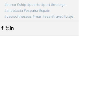
#barco
#ship
#puerto
#port
#malaga
#andalucia
#españa
#spain
#oasisoftheseas
#mar
#sea
#travel
#viaje
Comentarios
Escribir un comentario...